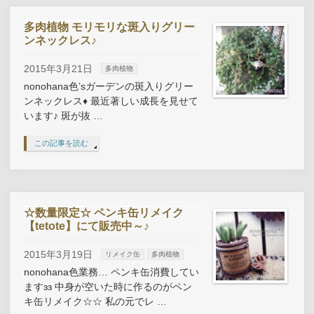
多肉植物 モリモリな斑入りグリー
ンネックレス♪
2015年3月21日
多肉植物
nonohana色’sガーデンの斑入りグリー
ンネックレス♦ 最近著しい成長を見せて
います♪ 斑が抜 …
この記事を読む
☆数量限定☆ ペンキ缶リメイク
【tetote】にて販売中～♪
2015年3月19日
リメイク缶
多肉植物
nonohana色業務… ペンキ缶消費してい
ますзз 中身が空いた時に作るのがペン
キ缶リメイク☆☆ 私の元でレ …