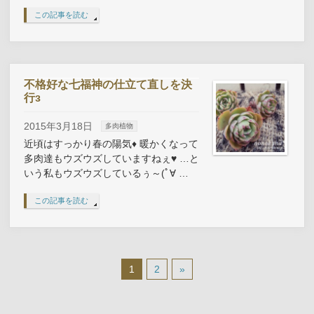
この記事を読む
不格好な七福神の仕立て直しを決
行з
2015年3月18日
多肉植物
近頃はすっかり春の陽気♦ 暖かくなって
多肉達もウズウズしていますねぇ♥ …と
いう私もウズウズしているぅ～(ﾟ∀ …
この記事を読む
1
2
»