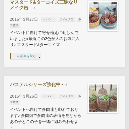
マスタード&ターコイズ三昧なリ
メイク缶…♪
2015年3月27日
イベント
リメイク缶
多
肉植物
イベントに向けて寄せ植えに勤しんで
いましたз 最近この2色が大のお気に入
り♪ マスタード&ターコイズ …
この記事を読む
パステルシリーズ強化中～♪
2015年3月26日
イベント
リメイク缶
多
肉植物
イベントへ向けて多肉達と戯れており
ます♪ 多肉畑で多肉達の表情を見ながら
あの子とこの子を一緒に組み合わせよ
～ …