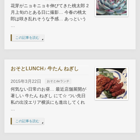
花芽がニョキニョキ伸びてきた桃太郎 2
月上旬のとある日に撮影… 今春の桃太
郎は咲き乱れそうな予感… あっという
…
この記事を読む
おそとLUNCH♪ 牛たん ねぎし
2015年3月22日
おそとdeランチ
何気ない日常のお昼… 最近店舗展開が
著しい 牛たん ねぎし にて☆ つい先日
私の出没エリア横浜にも進出してくれ
…
この記事を読む