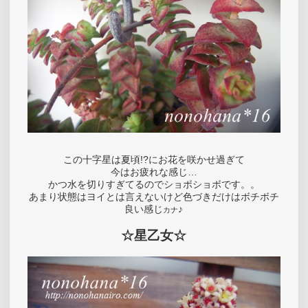
この十字星は夏頃!?にお花を咲かせ過ぎて
今はお疲れな感じ…
かつ水を切りすぎてるのでショボショボです。。
あまり状態はヨイとは言えないけど色づきだけはボチボチ
良い感じ
♪
カナ
☆星乙女☆