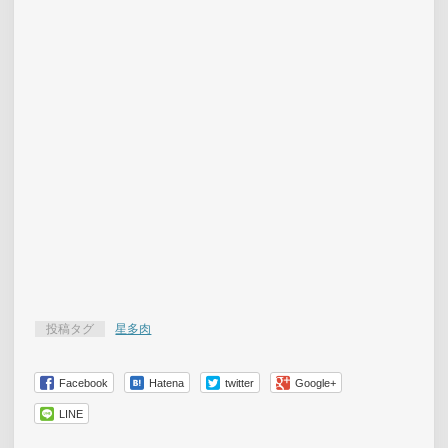
投稿タグ
星多肉
Facebook
Hatena
twitter
Google+
LINE