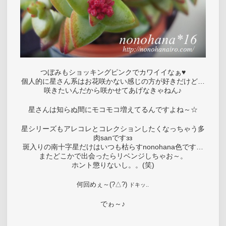
つぼみもショッキングピンクでカワイイなぁ♥
個人的に星さん系はお花咲かない感じの方が好きだけど…
咲きたいんだから咲かせてあげなきゃねん♪
星さんは知らぬ間にモコモコ増えてるんですよね～☆
星シリーズもアレコレとコレクションしたくなっちゃう多
肉sanですзз
斑入りの南十字星だけはいつも枯らすnonohana色です…
またどこかで出会ったらリベンジしちゃお～。
ホント懲りないし。。(笑)
何回めぇ～(?△?)
ドキッ..
でゎ～♪